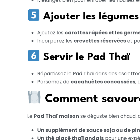
Mélangez bien pour enrober les nouilles et
Ajouter les légumes 
Ajoutez les
carottes râpées et les germe
Incorporez les
crevettes réservées
et po
Servir le Pad Thaï
Répartissez le Pad Thaï dans des assiettes
Parsemez de
cacahuètes concassées
,
Comment savourer
Le
Pad Thaï maison
se déguste bien chaud, a
Un supplément de sauce soja ou de pi
Un thé glacé thaïlandais
pour une expé