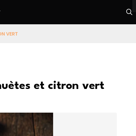
T
ON VERT
uètes et citron vert