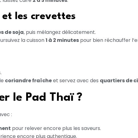
 laissez cuire
2 à 3 minutes
.
et les crevettes
s de soja
, puis mélangez délicatement.
ursuivez la cuisson
1 à 2 minutes
pour bien réchauffer l’
.
 de
coriandre fraîche
et servez avec des
quartiers de c
 le Pad Thaï ?
vec :
ment
pour relever encore plus les saveurs.
rience encore plus authentique.