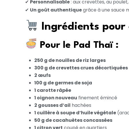
✔
Personnalisable
: aux crevettes, au poulet
✔
Un goût authentique
grâce à une sauce m
Ingrédients pour
Pour le Pad Thaï :
250 g de nouilles de riz larges
300 g de crevettes crues décortiquées
2 œufs
100 g de germes de soja
1 carotte râpée
1 oignon nouveau
finement émincé
2 gousses d’ail
hachées
1 cuillère à soupe d’huile végétale
(arac
50 g de cacahuètes concassées
1 citron vert
coupé en quartiers