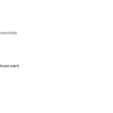
ensemble.
itron vert
.