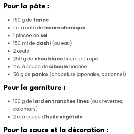
Pour la pâte :
150 g de
farine
1 c. à café de
levure chimique
1 pincée de
sel
150 ml de
dashi
(ou eau)
2 œufs
250 g de
chou blanc
finement râpé
2 c. à soupe de
ciboule
hachée
50 g de
panko
(chapelure japonaise, optionnel)
Pour la garniture :
100 g de
lard en tranches fines
(ou crevettes,
calamars)
2 c. à soupe d’
huile végétale
Pour la sauce et la décoration :