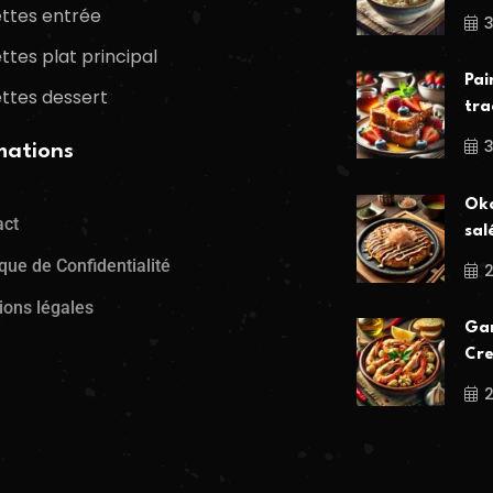
ttes entrée
3
ttes plat principal
Pai
ttes dessert
tra
mations
Oko
act
sal
ique de Confidentialité
ions légales
Gam
Cre