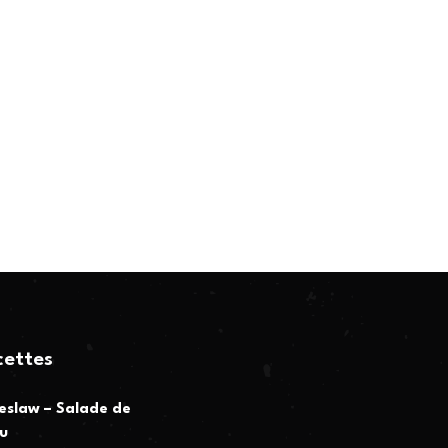
cettes
eslaw – Salade de
u