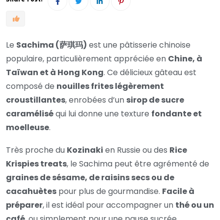
Le
Sachima (萨琪玛)
est une pâtisserie chinoise
populaire, particulièrement appréciée en
Chine, à
Taïwan et à Hong Kong
. Ce délicieux gâteau est
composé de
nouilles frites légèrement
croustillantes
, enrobées d’un
sirop de sucre
caramélisé
qui lui donne une texture
fondante et
moelleuse
.
Très proche du
Kozinaki
en Russie ou des
Rice
Krispies treats
, le Sachima peut être agrémenté de
graines de sésame, de raisins secs ou de
cacahuètes
pour plus de gourmandise.
Facile à
préparer
, il est idéal pour accompagner un
thé ou un
café
, ou simplement pour une pause sucrée.