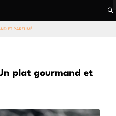
T
AND ET PARFUMÉ
 Un plat gourmand et