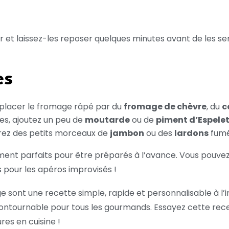
four et laissez-les reposer quelques minutes avant de les se
es
emplacer le fromage râpé par du
fromage de chèvre
, du
c
es, ajoutez un peu de
moutarde
ou de
piment d’Espele
grez des petits morceaux de
jambon
ou des
lardons
fumé
ment parfaits pour être préparés à l’avance. Vous pouvez
 pour les apéros improvisés !
ge sont une recette simple, rapide et personnalisable à l’i
ontournable pour tous les gourmands. Essayez cette rece
res en cuisine !