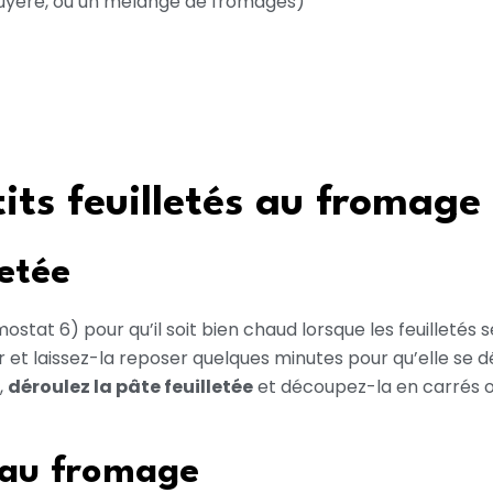
yère, ou un mélange de fromages)
its feuilletés au fromage
letée
ostat 6) pour qu’il soit bien chaud lorsque les feuilletés 
ur et laissez-la reposer quelques minutes pour qu’elle se 
,
déroulez la pâte feuilletée
et découpez-la en carrés ou
e au fromage