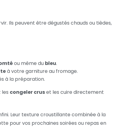
rvir. Ils peuvent être dégustés chauds ou tièdes,
omté
ou même du
bleu
.
tte
à votre garniture au fromage.
s à la préparation.
 les
congeler crus
et les cuire directement
nfini. Leur texture croustillante combinée à la
tte pour vos prochaines soirées ou repas en