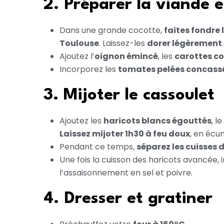
2. Préparer la viande 
Dans une grande cocotte,
faites fondre 
Toulouse
. Laissez-les
dorer légèrement
.
Ajoutez l’
oignon émincé
, les
carottes co
Incorporez les
tomates pelées concass
3. Mijoter le cassoulet
Ajoutez les
haricots blancs égouttés
, le
Laissez mijoter 1h30 à feu doux
, en écu
Pendant ce temps,
séparez les cuisses 
Une fois la cuisson des haricots avancée,
l’assaisonnement en sel et poivre.
4. Dresser et gratiner