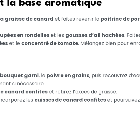
et la base aromatique
la graisse de canard
et faites revenir la
poitrine de po
upées en rondelles
et les
gousses d’ail hachées
. Fait
ées
et le
concentré de tomate
. Mélangez bien pour enr
bouquet garni
, le
poivre en grains
, puis recouvrez d’e
mant si nécessaire.
de canard confites
et retirez l’excès de graisse.
 incorporez les
cuisses de canard confites
et poursuivez