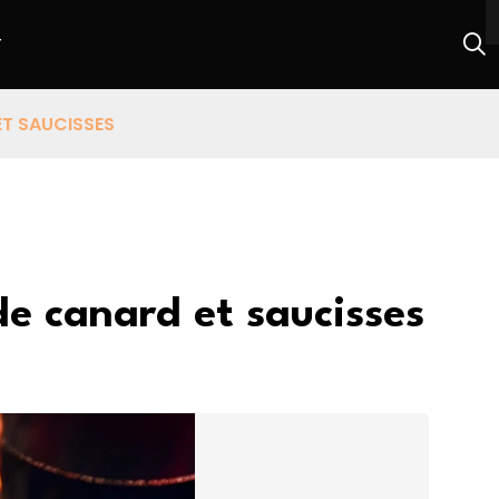
T
ET SAUCISSES
de canard et saucisses