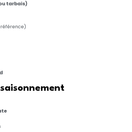
 ou tarbais)
préférence)
rd
assaisonnement
ate
s