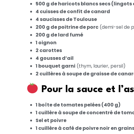
500 g de haricots blancs secs (lingots
4 cuisses de confit de canard
4 saucisses de Toulouse
200 g de poitrine de porc
(demi-sel de 
200 g de lard fumé
1 oignon
2 carottes
4 gousses d’ail
1 bouquet garni
(thym, laurier, persil)
2 cuillères à soupe de graisse de cana
Pour la sauce et l’
1 boîte de tomates pelées (400 g)
1 cuillère à soupe de concentré de tom
Sel et poivre
1 cuillère à café de poivre noir en grain