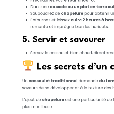
Préchauffez votre
four à 160°C
.
Dans une
cassole ou un plat en terre cu
Saupoudrez de
chapelure
pour obtenir u
Enfournez et laissez
cuire 2 heures à ba
remonte et imprègne bien les haricots.
5. Servir et savourer
Servez le cassoulet bien chaud, directe
Les secrets d’un 
Un
cassoulet traditionnel
demande
du tem
saveurs de se développer et à la texture des 
L’ajout de
chapelure
est une particularité de 
plus moelleuse.