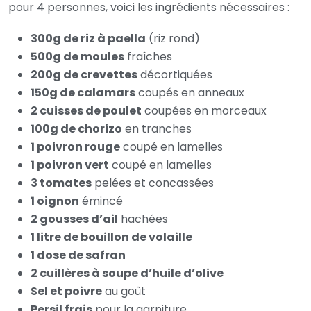
pour 4 personnes, voici les ingrédients nécessaires :
300g de riz à paella
(riz rond)
500g de moules
fraîches
200g de crevettes
décortiquées
150g de calamars
coupés en anneaux
2 cuisses de poulet
coupées en morceaux
100g de chorizo
en tranches
1 poivron rouge
coupé en lamelles
1 poivron vert
coupé en lamelles
3 tomates
pelées et concassées
1 oignon
émincé
2 gousses d’ail
hachées
1 litre de bouillon de volaille
1 dose de safran
2 cuillères à soupe d’huile d’olive
Sel et poivre
au goût
Persil frais
pour la garniture