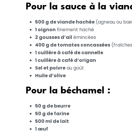
Pour la sauce à la vian
500 g de viande hachée
(agneau ou bœu
1 oignon
finement haché
2 gousses d’ail
émincées
400 g de tomates concassées
(fraîches
1 cuillère à café de cannelle
1 cuillère à café d’origan
Sel et poivre
au goût
Huile d’olive
Pour la béchamel :
50 g de beurre
50 g de farine
500 ml de lait
1 œuf