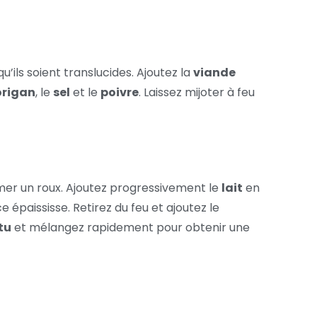
u’ils soient translucides. Ajoutez la
viande
origan
, le
sel
et le
poivre
. Laissez mijoter à feu
er un roux. Ajoutez progressivement le
lait
en
épaississe. Retirez du feu et ajoutez le
tu
et mélangez rapidement pour obtenir une