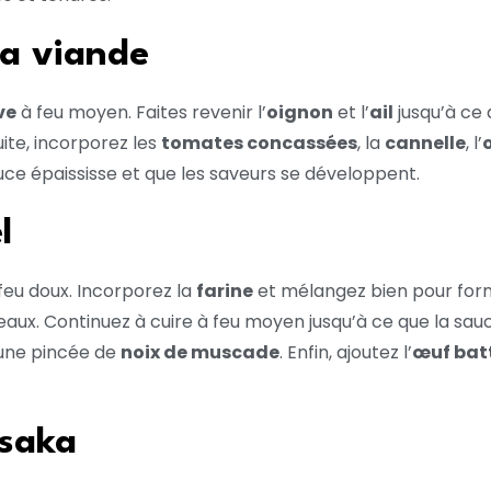
la viande
ve
à feu moyen. Faites revenir l’
oignon
et l’
ail
jusqu’à ce q
ite, incorporez les
tomates concassées
, la
cannelle
, l’
uce épaississe et que les saveurs se développent.
l
feu doux. Incorporez la
farine
et mélangez bien pour form
x. Continuez à cuire à feu moyen jusqu’à ce que la sauce 
 une pincée de
noix de muscade
. Enfin, ajoutez l’
œuf bat
ssaka