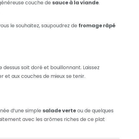
e généreuse couche de
sauce à la viande
.
.
 vous le souhaitez, saupoudrez de
fromage râpé
le dessus soit doré et bouillonnant. Laissez
er et aux couches de mieux se tenir.
gnée d’une simple
salade verte
ou de quelques
itement avec les arômes riches de ce plat