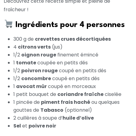
Découvrez cette recette simple et pleine de
fraîcheur !
Ingrédients pour 4 personnes
300 g de
crevettes crues décortiquées
4
citrons verts
(jus)
1/2
oignon rouge
finement émincé
1
tomate
coupée en petits dés
1/2
poivron rouge
coupé en petits dés
1/2
concombre
coupé en petits dés
1
avocat mûr
coupé en morceaux
1 petit bouquet de
coriandre fraîche
ciselée
1 pincée de
piment frais haché
ou quelques
gouttes de
Tabasco
(optionnel)
2 cuillères à soupe d’
huile d’olive
Sel
et
poivre noir