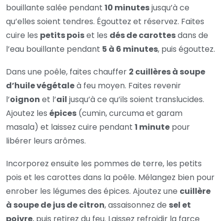
bouillante salée pendant
10 minutes
jusqu’à ce
qu’elles soient tendres. Égouttez et réservez. Faites
cuire les
petits pois
et les
dés de carottes
dans de
l’eau bouillante pendant
5 à 6 minutes
, puis égouttez.
Dans une poêle, faites chauffer
2 cuillères à soupe
d’huile végétale
à feu moyen. Faites revenir
l’
oignon
et l’
ail
jusqu’à ce qu’ils soient translucides.
Ajoutez les
épices
(cumin, curcuma et garam
masala) et laissez cuire pendant
1 minute
pour
libérer leurs arômes.
Incorporez ensuite les pommes de terre, les petits
pois et les carottes dans la poêle. Mélangez bien pour
enrober les légumes des épices. Ajoutez une
cuillère
à soupe de jus de citron
, assaisonnez de
sel et
poivre
, puis retirez du feu. Laissez refroidir la farce