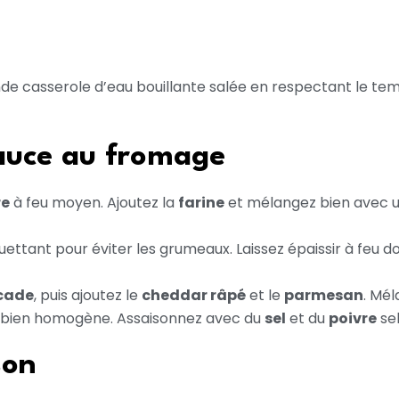
e casserole d’eau bouillante salée en respectant le temp
sauce au fromage
re
à feu moyen. Ajoutez la
farine
et mélangez bien avec u
uettant pour éviter les grumeaux. Laissez épaissir à feu d
cade
, puis ajoutez le
cheddar râpé
et le
parmesan
. Mél
t bien homogène. Assaisonnez avec du
sel
et du
poivre
sel
son