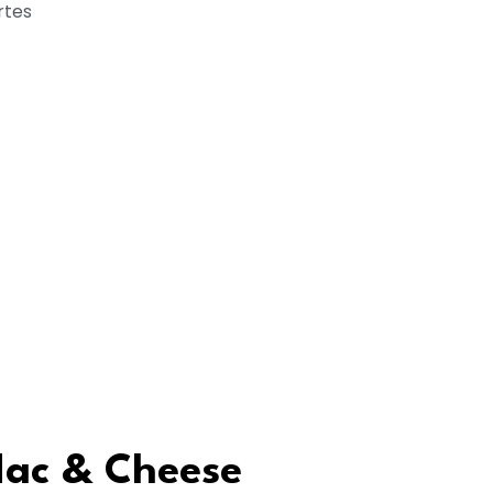
rtes
)
Mac & Cheese