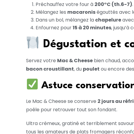
Préchauffez votre four à
200°C (th.6-7)
.
Mélangez les
macaronis
égouttés avec la
Dans un bol, mélangez la
chapelure
avec
Enfournez pour
15 à 20 minutes
, jusqu’à 
Dégustation et co
Servez votre
Mac & Cheese
bien chaud, acco
bacon croustillant
, du
poulet
ou encore de
Astuce conservatio
Le Mac & Cheese se conserve
2 jours au réf
poêle pour retrouver tout son fondant.
Ultra crémeux, gratiné et terriblement savou
tous les amateurs de plats fromagers réconfor