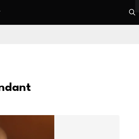
T
ondant