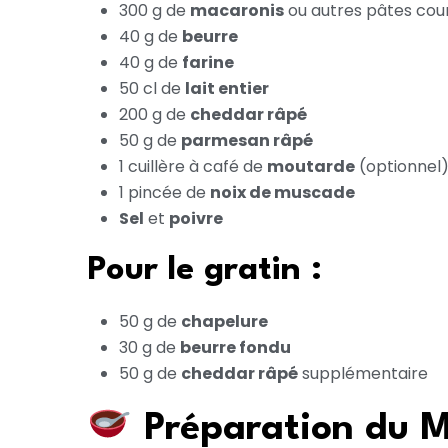
300 g de
macaronis
ou autres pâtes cou
40 g de
beurre
40 g de
farine
50 cl de
lait entier
200 g de
cheddar râpé
50 g de
parmesan râpé
1 cuillère à café de
moutarde
(optionnel
1 pincée de
noix de muscade
Sel
et
poivre
Pour le gratin :
50 g de
chapelure
30 g de
beurre fondu
50 g de
cheddar râpé
supplémentaire
Préparation du 