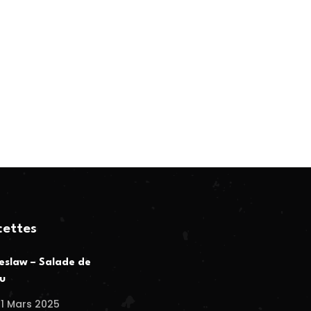
cettes
eslaw – Salade de
u
1 Mars 2025