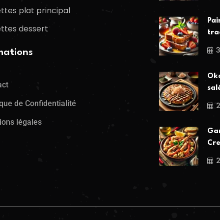
ttes plat principal
Pai
ttes dessert
tra
mations
Oko
act
sal
ique de Confidentialité
ions légales
Gam
Cre