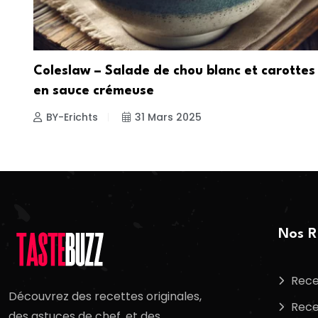
Coleslaw – Salade de chou blanc et carottes
en sauce crémeuse
BY-Erichts
31 Mars 2025
Nos R
Rece
Découvrez des recettes originales,
Rece
des astuces de chef, et des