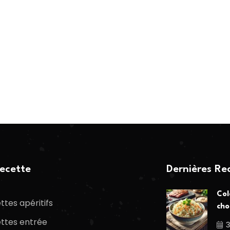
ecette
Dernières Re
Col
ttes apéritifs
cho
ttes entrée
3