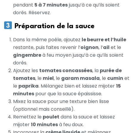
pendant
5 à 7 minutes
jusqu’à ce qu’ils soient
dorés. Réservez.
Préparation de la sauce
Dans la même poêle, ajoutez
le beurre et l’huile
restante, puis faites revenir l’
oignon
, l’
ail
et le
gingembre
à feu moyen jusqu’à ce qu’ils soient
dorés.
Ajoutez les
tomates concassées
, la
purée de
tomates
, le
miel
, le
garam masala
, le
cumin
et
le
paprika
. Mélangez bien et laissez mijoter
15
minutes
pour que la sauce épaississe.
Mixez la sauce pour une texture bien lisse
(optionnel mais conseillé).
Remettez le
poulet
dans la sauce et laissez
mijoter
10 minutes
à feu doux.
Incorporez la
crème liquide
et mélangez