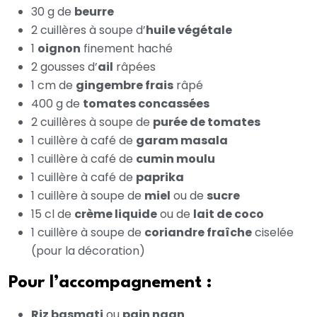
30 g de
beurre
2 cuillères à soupe d’
huile végétale
1
oignon
finement haché
2 gousses d’
ail
râpées
1 cm de
gingembre frais
râpé
400 g de
tomates concassées
2 cuillères à soupe de
purée de tomates
1 cuillère à café de
garam masala
1 cuillère à café de
cumin moulu
1 cuillère à café de
paprika
1 cuillère à soupe de
miel
ou de
sucre
15 cl de
crème liquide
ou de
lait de coco
1 cuillère à soupe de
coriandre fraîche
ciselée
(pour la décoration)
Pour l’accompagnement :
Riz basmati
ou
pain naan