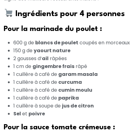
Ingrédients pour 4 personnes
Pour la marinade du poulet :
600 g de
blancs de poulet
coupés en morceaux
150 g de
yaourt nature
2 gousses d’
ail
râpées
1 cm de
gingembre frais
râpé
1 cuillère à café de
garam masala
1 cuillère à café de
curcuma
1 cuillère à café de
cumin moulu
1 cuillère à café de
paprika
1 cuillère à soupe de
jus de citron
Sel
et
poivre
Pour la sauce tomate crémeuse :