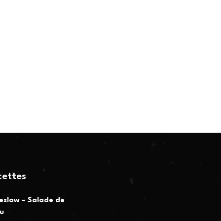
cettes
eslaw – Salade de
u