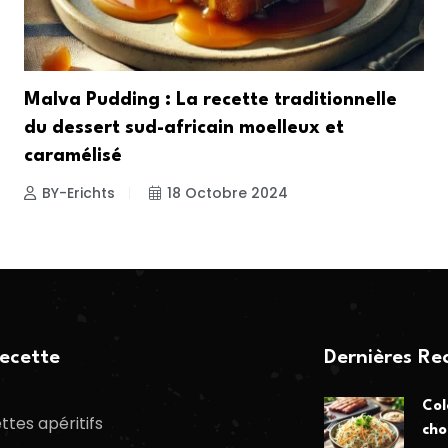
Malva Pudding : La recette traditionnelle
du dessert sud-africain moelleux et
caramélisé
BY-Erichts
18 Octobre 2024
ecette
Dernières Re
Col
ttes apéritifs
cho