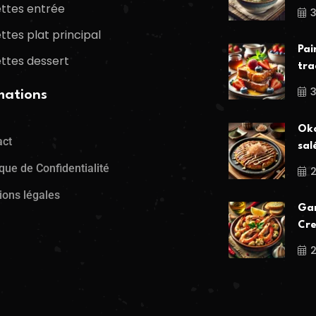
ttes entrée
3
ttes plat principal
Pai
ttes dessert
tra
mations
Oko
act
sal
ique de Confidentialité
ions légales
Gam
Cre