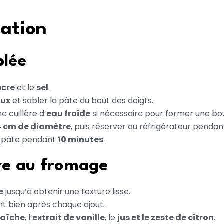
ation
blée
ucre
et le
sel
.
aux
et sabler la pâte du bout des doigts.
ne cuillère d’
eau froide
si nécessaire pour former une bou
4 cm de diamètre
, puis réserver au réfrigérateur penda
a pâte pendant
10 minutes
.
re au fromage
e
jusqu’à obtenir une texture lisse.
t bien après chaque ajout.
raîche
, l’
extrait de vanille
, le
jus et le zeste de citron
.