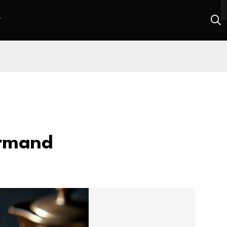
T
urmand