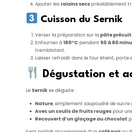
Ajouter les
raisins secs
préalablement tre
Cuisson du Sernik
Verser la préparation sur la
pâte précuit
Enfourner à
160°C
pendant
50 à 60 min
tremblotant.
Laisser refroidir dans le four éteint, port
Dégustation et 
Le
Sernik
se déguste :
Nature
, simplement saupoudré de sucre 
Avec un coulis de fruits rouges
pour une
Recouvert d’un glaçage au chocolat
p
Il est parfait accompagné d’un
café noir
ou d