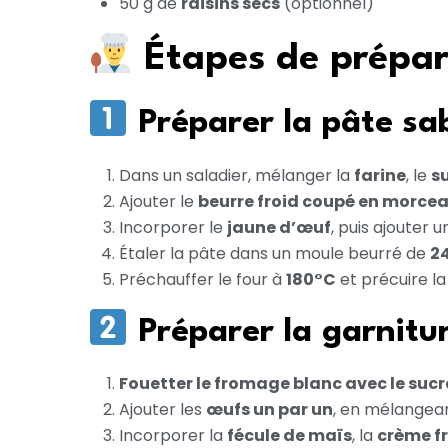
50 g de
raisins secs
(optionnel)
Étapes de prépar
Préparer la pâte sa
Dans un saladier, mélanger la
farine
, le
s
Ajouter le
beurre froid coupé en morce
Incorporer le
jaune d’œuf
, puis ajouter u
Étaler la pâte dans un moule beurré de
2
Préchauffer le four à
180°C
et précuire l
Préparer la garnitu
Fouetter le fromage blanc avec le sucr
Ajouter les
œufs un par un
, en mélangean
Incorporer la
fécule de maïs
, la
crème f