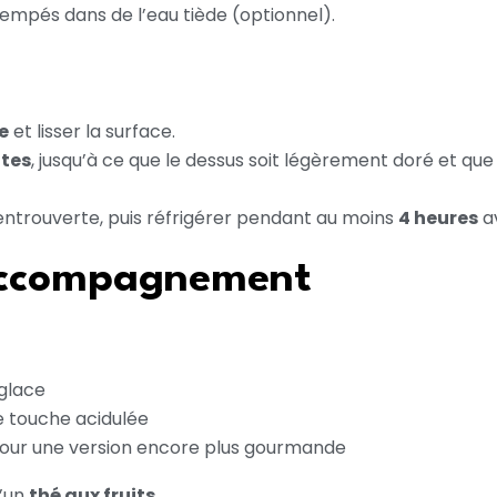
mpés dans de l’eau tiède (optionnel).
e
et lisser la surface.
utes
, jusqu’à ce que le dessus soit légèrement doré et qu
e entrouverte, puis réfrigérer pendant au moins
4 heures
av
accompagnement
glace
 touche acidulée
our une version encore plus gourmande
’un
thé aux fruits
.