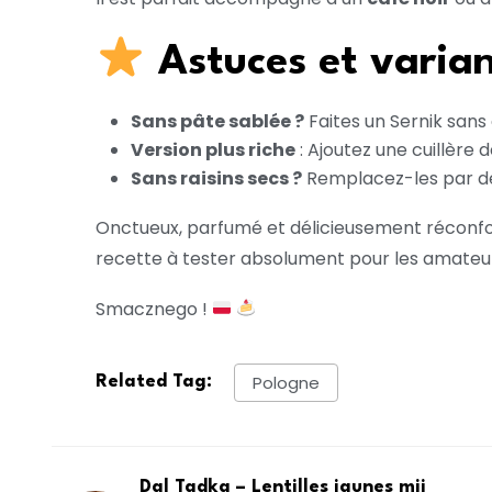
Astuces et varia
Sans pâte sablée ?
Faites un Sernik sans
Version plus riche
: Ajoutez une cuillère 
Sans raisins secs ?
Remplacez-les par de
Onctueux, parfumé et délicieusement réconfo
recette à tester absolument pour les amateu
Smacznego !
Pologne
Related Tag:
Dal Tadka – Lentilles jaunes mij