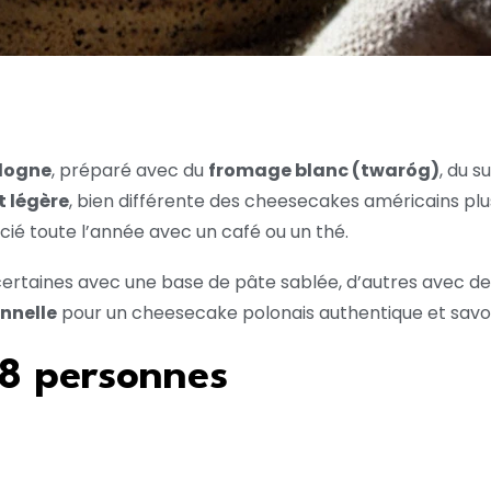
logne
, préparé avec du
fromage blanc (twaróg)
, du s
 légère
, bien différente des cheesecakes américains plu
écié toute l’année avec un café ou un thé.
 certaines avec une base de pâte sablée, d’autres avec des
onnelle
pour un cheesecake polonais authentique et savo
 8 personnes