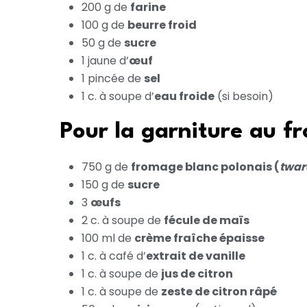
200 g de
farine
100 g de
beurre froid
50 g de
sucre
1 jaune d’
œuf
1 pincée de
sel
1 c. à soupe d’
eau froide
(si besoin)
Pour la garniture au f
750 g de
fromage blanc polonais (
twar
150 g de
sucre
3
œufs
2 c. à soupe de
fécule de maïs
100 ml de
crème fraîche épaisse
1 c. à café d’
extrait de vanille
1 c. à soupe de
jus de citron
1 c. à soupe de
zeste de citron râpé