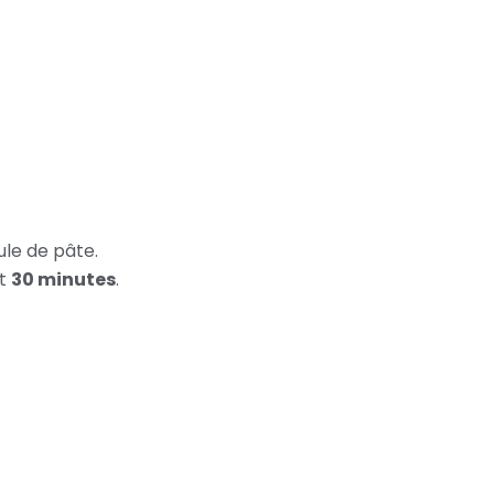
le de pâte.
nt
30 minutes
.