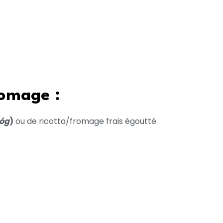
romage :
óg
)
ou de ricotta/fromage frais égoutté