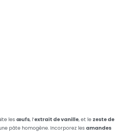
uite les
œufs
, l’
extrait de vanille
, et le
zeste de
ir une pâte homogène. Incorporez les
amandes