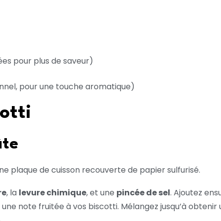
s pour plus de saveur)
nnel, pour une touche aromatique)
otti
âte
e plaque de cuisson recouverte de papier sulfurisé.
re
, la
levure chimique
, et une
pincée de sel
. Ajoutez ens
 une note fruitée à vos biscotti. Mélangez jusqu’à obten
.