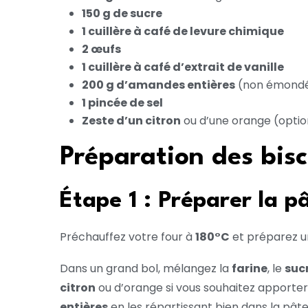
150 g de sucre
1 cuillère à café de levure chimique
2 œufs
1 cuillère à café d’extrait de vanille
200 g d’amandes entières
(non émondée
1 pincée de sel
Zeste d’un citron
ou d’une orange (optio
Préparation des bisc
Étape 1 : Préparer la p
Préchauffez votre four à
180°C
et préparez un
Dans un grand bol, mélangez la
farine
, le
suc
citron
ou d’orange si vous souhaitez apporter
entières
en les répartissant bien dans la pâte