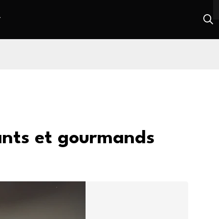
T
quants et gourmands