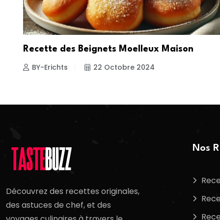
Recette des Beignets Moelleux Maison
BY-Erichts
22 Octobre 2024
Nos R
Rece
Découvrez des recettes originales,
Rece
des astuces de chef, et des
Rece
voyages culinaires à travers le