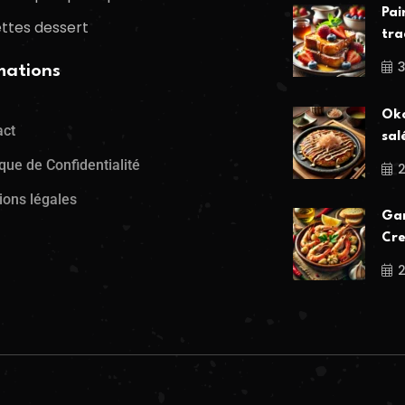
Pai
ttes dessert
tra
mations
Oko
act
sal
ique de Confidentialité
ions légales
Gam
Cre