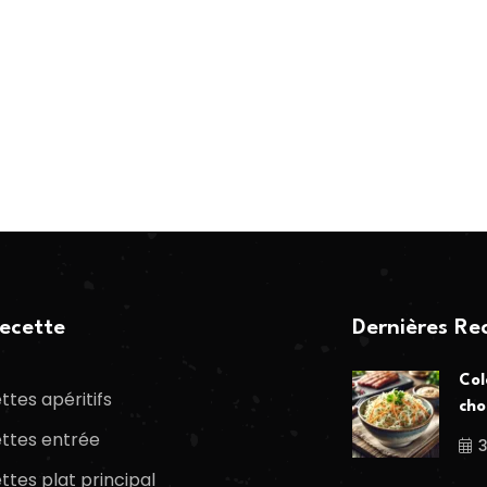
ecette
Dernières Re
Col
ttes apéritifs
cho
ttes entrée
3
ttes plat principal