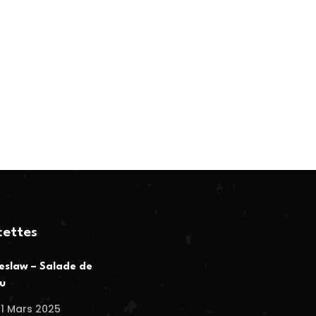
cettes
eslaw – Salade de
u
1 Mars 2025