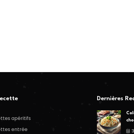
ecette
Dernières Re
Col
ttes apéritifs
cho
ttes entrée
3