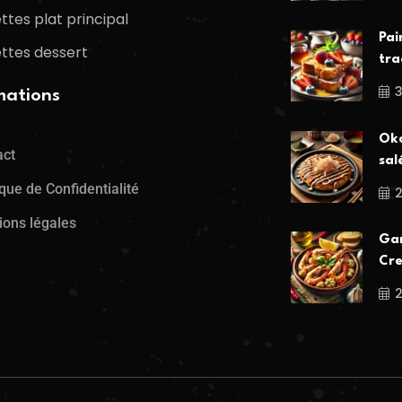
ttes plat principal
Pai
ttes dessert
tra
mations
Oko
act
sal
ique de Confidentialité
ions légales
Gam
Cre