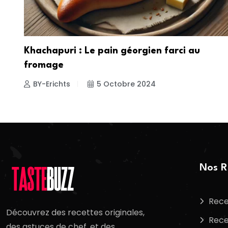
Khachapuri : Le pain géorgien farci au
fromage
BY-Erichts
5 Octobre 2024
Nos R
Rece
Découvrez des recettes originales,
Rece
des astuces de chef, et des