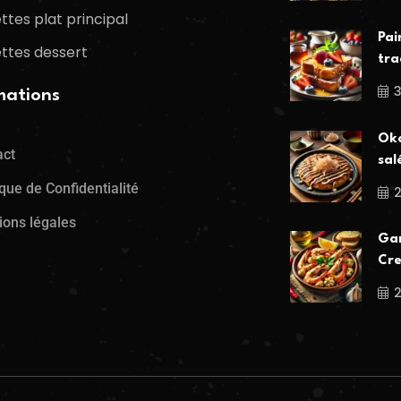
ttes plat principal
Pai
ttes dessert
tra
mations
Oko
act
sal
ique de Confidentialité
ions légales
Gam
Cre