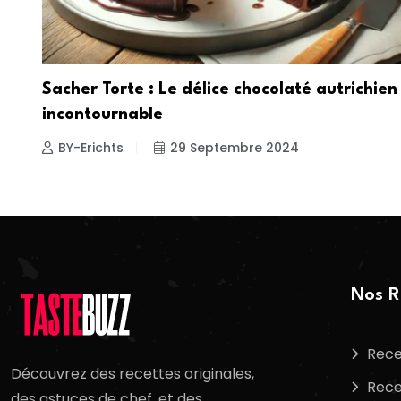
Sacher Torte : Le délice chocolaté autrichien
incontournable
BY-Erichts
29 Septembre 2024
Nos R
Rece
Découvrez des recettes originales,
Rece
des astuces de chef, et des