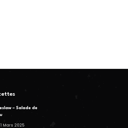
cettes
eslaw – Salade de
u
1 Mars 2025