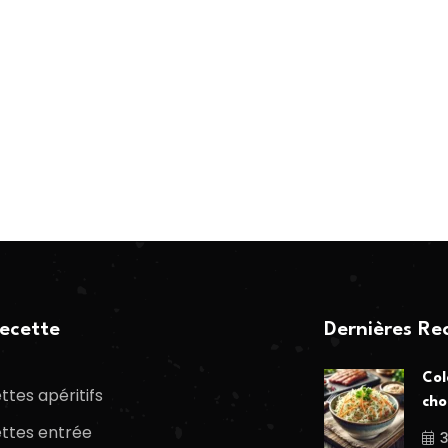
ecette
Dernières Re
Col
ttes apéritifs
cho
ttes entrée
3