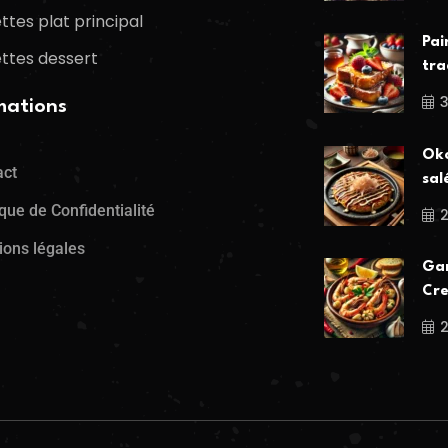
ttes plat principal
Pai
ttes dessert
tra
mations
Oko
act
sal
ique de Confidentialité
ions légales
Gam
Cre