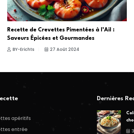
Recette de Crevettes Pimentées à l’Ail :
Saveurs Épicées et Gourmandes
BY-Erichts
27 Août 2024
ecette
Dernières Re
Col
ttes apéritifs
cho
ttes entrée
3