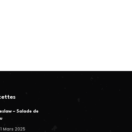
cettes
eslaw – Salade de
u
1 Mars 2025