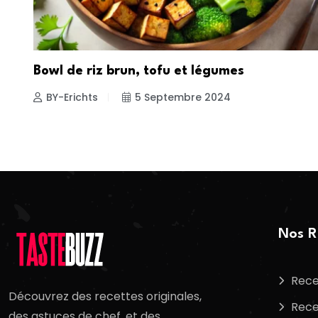
Bowl de riz brun, tofu et légumes
BY-Erichts
5 Septembre 2024
Nos R
Rece
Découvrez des recettes originales,
Rece
des astuces de chef, et des